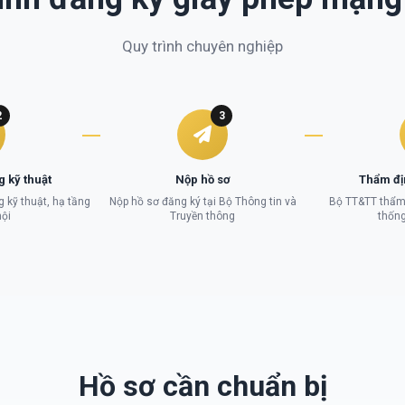
Quy trình chuyên nghiệp
2
3
g kỹ thuật
Nộp hồ sơ
Thẩm đị
g kỹ thuật, hạ tầng
Nộp hồ sơ đăng ký tại Bộ Thông tin và
Bộ TT&TT thẩm 
ội
Truyền thông
thống
Hồ sơ cần chuẩn bị