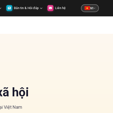
Bản tin & Hỏi đáp
Liên hệ
VI
ã hội
ại Việt Nam